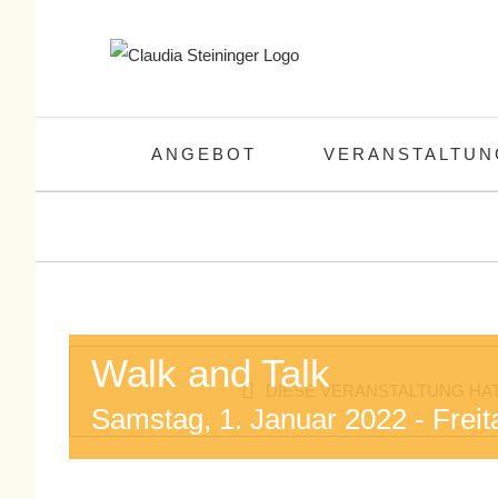
Zum
Inhalt
springen
ANGEBOT
VERANSTALTUN
Walk and Talk
DIESE VERANSTALTUNG HAT
Samstag, 1. Januar 2022
-
Frei