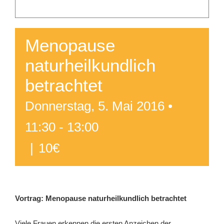
Menopause
naturheilkundlich
betrachtet
Donnerstag, 5. Mai 2016 •
11:30
-
13:00
|
10€
Vortrag: Menopause naturheilkundlich betrachtet
Viele Frauen erkennen die ersten Anzeichen der